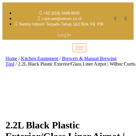
+62 (819)-3499-9930
custcare@reirom.co.id
Sentra Industri Terpadu Tahap 1&2 Blok F9, PIK
Log In
Home
/
Kitchen Equipment
/
Brewers & Manual Brewing
Tool
/ 2.2L Black Plastic Exterior/Glass Liner Airpot | Wilbur Curtis
2.2L Black Plastic